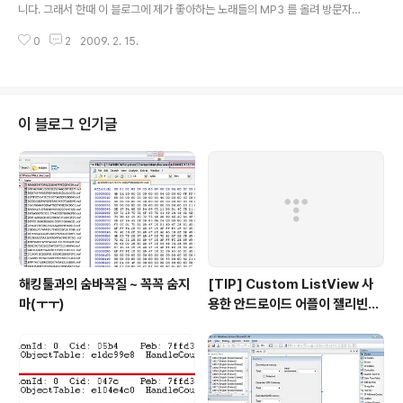
은 본적이 없기에 언급하지 않겠습니다;;; 그래도 표지만 봐
니다. 그래서 한때 이 블로그에 제가 좋아하는 노래들의 MP3 를 올려 방문자들
서는 혹시~~? 하는 생각이 들죠?ㅋㅋ ) 그냥 '누군가 재미
이 들을 수 있도록 한 적도 있습니다. 그러다가 어느 날, 저작권법 위반에 대한
로~ 저런 이미지를 만들었겠지~' 하는 생각도 들었구요;;;
0
2
2009. 2. 15.
안내 메일을 받고 나서는... 제 블로그에 그렇게 올린 노래들도 저작권 침해에 해
그런데 일본에는 컴퓨터..
당될 수 있다고 판단되어 일괄 삭제를 했구요; ( 메일의 내용으로는 블로그에 저
작권자 협의없이 등록한 음악파일은 저작권 침해라고 나와있었음 ) 덕분에 ~ 지
금 제 블로그에는 음악들이 별로 없는 상태입니다~ 기껏해야 제가 직접 만든 것
들과 직접 부른 것들 뿐이라고나 할까요..;; ( 사실.. 직접 부른 건 굉장히 애매해
이 블로그 인기글
서리~~ 버티고 있었다고나 할까요.. ) 그 중에 직접 부른 노래 2개가 또 ..
해킹툴과의 숨바꼭질 ~ 꼭꼭 숨지
[TIP] Custom ListView 사
마(ㅜㅜ)
용한 안드로이드 어플이 젤리빈에
서 동작하지 않는 경우