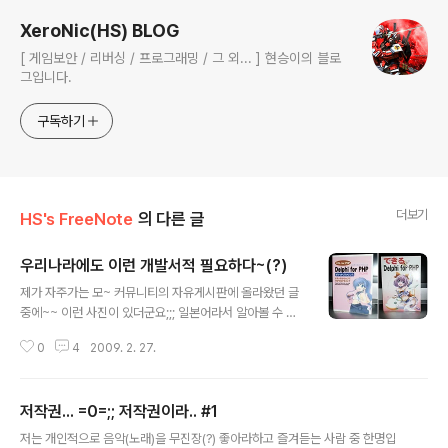
XeroNic(HS) BLOG
[ 게임보안 / 리버싱 / 프로그래밍 / 그 외... ] 현승이의 블로
그입니다.
구독하기
더보기
HS's FreeNote
의 다른 글
우리나라에도 이런 개발서적 필요하다~(?)
글 내용
제가 자주가는 모~ 커뮤니티의 자유게시판에 올라왔던 글
중에~~ 이런 사진이 있더군요;;; 일본어라서 알아볼 수 없
는 것들은 살포시 넘어가더라도.. 알아볼 수 있는 'VCL for
0
4
2009. 2. 27.
PHP', 'Delphi for PHP' ... 요런 것들을 보면... 뭔가~ 개
발과 관련된 거라는걸 알 수 있습니다. 문제는 표지인데요..
;;;;;.. 제가 알고 있고... 지금껏 읽어왔으며, 우리나라에서
저작권... =0=;; 저작권이라.. #1
흔히 볼수있는... 그런 개발서적과는~ 완전히 달랐기에...
글 내용
제목과~ 표지의 언밸런스에 심히 당황을 했습니다.. ( 내용
저는 개인적으로 음악(노래)을 무진장(?) 좋아라하고 즐겨듣는 사람 중 한명입