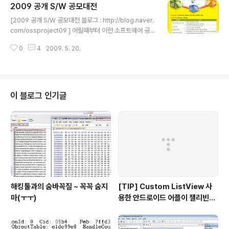
2009 공개 S/W 공모대전
이버 메인 페이지를 뒤적거려봤습니다.. 우와~~!! 이런게
글 내용
있더군요~ +_+ 오픈캐스트 중 [Programming Interna
[2009 공개 S/W 공모대전 블로그 : http://blog.naver.
ls] 란게 있는데.. 거기 제 포스팅이 포함되어서.. 네이버 메
com/ossproject09 ] 어릴때부터 이런 소프트웨어 공모
인 페이지까지.. ( 아..ㅠ.ㅠ.. 감격;; ) 덕분에 오늘.. Windo
전에 한번 참가해보는게 자그마한 소원(?)이었는데... 아
ws 7 관련 포스팅의 최고 동시 접속자 수가.. 자그마치;;; 2
0
4
2009. 5. 20.
아... 고민되는군요..ㅋ
2명이나 되더군..
이 블로그 인기글
해킹툴과의 숨바꼭질 ~ 꼭꼭 숨지
[TIP] Custom ListView 사
마(ㅜㅜ)
용한 안드로이드 어플이 젤리빈에
서 동작하지 않는 경우