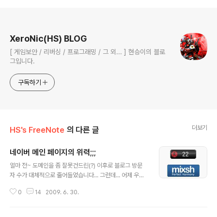
로그 정보
XeroNic(HS) BLOG
[ 게임보안 / 리버싱 / 프로그래밍 / 그 외... ] 현승이의 블로
그입니다.
구독하기
더보기
HS's FreeNote
의 다른 글
네이버 메인 페이지의 위력;;;
글 내용
얼마 전~ 도메인을 좀 잘못건드린(?) 이후로 블로그 방문
자 수가 대체적으로 줄어들었습니다... 그런데... 어제 우연
히 제 블로그 방문자수가 평소때보다 늘어난 걸 알게됐습
0
14
2009. 6. 30.
니다. ㅋ... 호기심에 살포시 조사를 해봤죠;;; 평소에 한번씩
확인하던 대로 '블로그 유입 경로'를 확인해봤더니.. 네이버
메인부터의 링크가 꽤 많더군요;;; '이건 또 뭘까...' 싶어 네