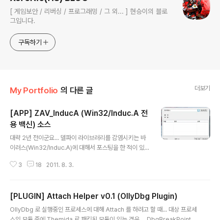
[ 게임보안 / 리버싱 / 프로그래밍 / 그 외... ] 현승이의 블로
그입니다.
구독하기
더보기
My Portfolio
의 다른 글
[APP] ZAV_InducA (Win32/Induc.A 전
용 백신) 소스
글 내용
대략 2년 전이군요... 델파이 라이브러리를 감염시키는 바
이러스(Win32/Induc.A)에 대해서 포스팅을 한 적이 있
습니다. 2009/08/23 - [Security/Virus / Malcode]
3
18
2011. 8. 3.
- 델파이 라이브러리 감염 바이러스 Win32.induc.a 그
당시 연습삼아서 치료용 백신을 만들었는데~ 부끄럽지만
(*-_-*) 정보 공유 차원에서 살포시 공개를 해봅니다~~
[PLUGIN] Attach Helper v0.1 (OllyDbg Plugin)
그 바이러스 자체가 워낙에 특별한게(?) 없던 탓에... 백신
글 내용
역시 특별한 것은 없습니다. 디스크의 파일을 하나씩 하나
OllyDbg 로 실행중인 프로세스에 대해 Attach 를 하려고 할 때... 대상 프로세
씩 스캔하면서~~ 바이러스 코드가 있는지 확인을 하고, 있
스의 모듈 중에 Themida 로 패킹된 모듈이 있는 경우.... DbgBreakPoint, D