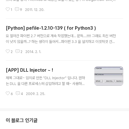
는 경우는 '치료대상' 으로 추가... 없으면 패스... '치료대상'
bgUiRemoteBreakin 이 조작되어서 Attach 가 정상적으로 되지 않을 수도
파일에 대해서는 바이러스 코드를 제거하고, 바이러스 코
1
9
2011. 12. 20.
있습니다. 해당 API 들을 원래대로 복원을 해주면 정상적으로 Attach 가 가능
드를 호출하는 명령어를 무력화... ..
한데요... 매번 외부 툴에서 수동으로 복원하기가 귀찮아서 ~_~ 플러그인으로
한번 구현해봤습니다. 생각보다는 잘 되는거 같네요...^^;;;;
[Python] pefile-1.2.10-139 ( for Python3 )
글 내용
요 얼마간 파이썬 2.7 버전으로 계속 작업했는데... 문득....!!!!! 그래도 최신 버전
이 낫지 않을까...? 하는 생각이 들어서...파이썬 3.3 을 설치하고 이것저것 건드
려 봤습니다...;;; 2.7 ===> 3.3 으로 버전업되면서 바뀐 변화를 처음 접한 느낌
2
2
2014. 2. 1.
은 대략 멘.붕...;;;;바뀐 문법으로 인해 라이브러리 설치 단계부터 에러가 나기 시
작하는데..;;;생각보다 난감하더군요.. @_@;;; 제가 개인적으로 파이썬에 대한
강력함을 느낀 첫번째 이유가 라이브러리로 인한~작업 효율 향상이었는데..;;
[APP] DLL Injector ~ !
라이브러리 설치부터 막혀버리니..;;( 업무 특성상 pefile, pydasm 뭐 요런 것
글 내용
들을 사용하는지라..;; ) 한차례 좌절감을 맛본 후... 인터넷으로 파이썬3 에 대한
제목 그대로~ 임의로 만든 "DLL Injector" 입니다. 원하
이런저런(?) 정보..
는 DLL 을 다른 프로세스에 삽입하려고 할 때~ 사용하는
툴이죠~ :) 회사에서 작업을 하다보면~ 다른 프로세스에 D
6
4
2009. 2. 25.
LL 을 인젝션시켜야 될 때가 있는데... -0-;; 겸사겸사해서
~ 하나 만들었습니다. CreateRemoteThread 방식이
구요~ㅋ; =0=;;.. 디버그 스트링을 지운다는걸 깜빡했네
요...;; 새로 빌드하기가 귀찮으므로~ 살포시 패스합니다..^
^:;;; Visual C++ v7.1 로 빌드했기에~ 필요한 DLL 을 임
이 블로그 인기글
의로 넣어두긴 했는데... 혹시라도 =0=;; 실행안되는 분은