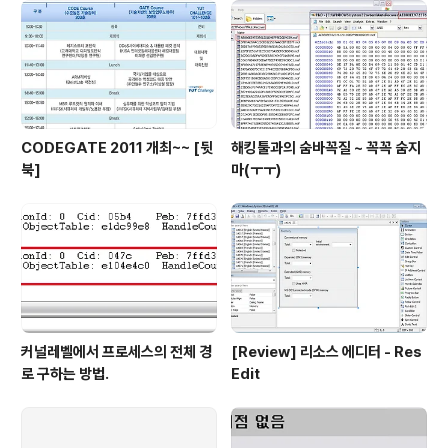
살포시~ 댓글 남겨주세요~^^;;;
CODEGATE 2011 개최~~ [뒷
해킹툴과의 숨바꼭질 ~ 꼭꼭 숨지
북]
마(ㅜㅜ)
커널레벨에서 프로세스의 전체 경
[Review] 리소스 에디터 - Res
로 구하는 방법.
Edit