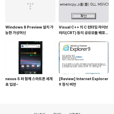
Windows 8 Preview 설치 가
Visual C++ 의 C 런타임 라이브
능한 가상머신
러리(CRT) 등의 공유모듈 배포시
주의점...
nexus S 와 함께 스마트폰 세계
[Review] Internet Explorer
로 입성~
9 정식 버전
의안내