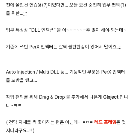
전에 올린건 연습용(?)이었다면... 오늘 요건 순전히 업무 편의(?)
를 위한...;;;
업무 특성상 "DLL 인젝션" 을 아~~~~~~주 많이 해야 되는데~
기존에 쓰던 PerX 인젝터는 살짝 불편한감이 있어서 말이죠..;;
Auto Injection / Multi DLL 등... 기능적인 부분은 PerX 인젝터
를 모방을 했고...
작업 편의를 위해 Drag & Drop 을 추가해서 나온게
GInject
입니
다~ㅋㅋ
( 건담 자체를 썩 좋아하는 편은 아닌데~ =ㅁ=
레드 프레임
은 멋
지더라구요..!! )