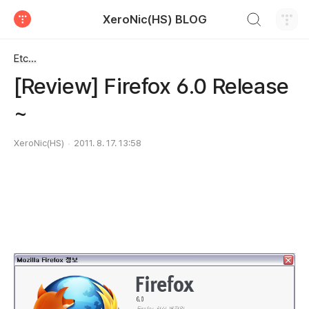
검색하기
XeroNic(HS) BLOG
티스토리
Etc...
[Review] Firefox 6.0 Release
~
XeroNic(HS)
2011. 8. 17. 13:58