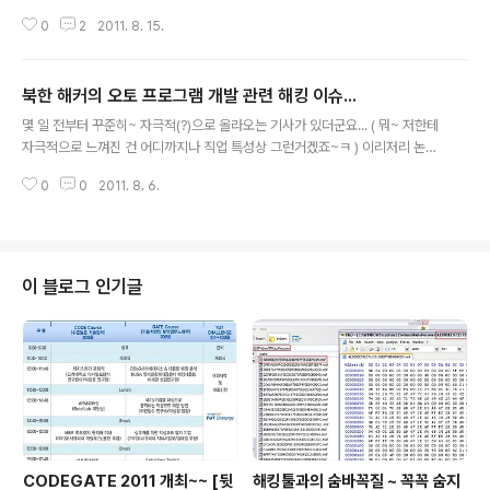
막강한 플러그인들을 무시할 순 없는 관계로... ) 하지만 디
0
2
2011. 8. 15.
버거 자체의 강력함 때문에 요 얼마간은 v1.10 보다는 v2.
01 버전을 더 자주 사용하게 되더군요~ v1.10 과 비교했을
때 확연하게 달라진 부분들에 대해서 소개를 해볼까 합니
북한 해커의 오토 프로그램 개발 관련 해킹 이슈...
다~ ( 사실 v2.x 가 최초 공개된 시점이 몇년전인걸 감안하
글 내용
면 엄청난 뒷북이기도 합니다만;;;..-_-;; ) 1. Attach 창의
몇 일 전부터 꾸준히~ 자극적(?)으로 올라오는 기사가 있더군요... ( 뭐~ 저한테
확장 Process Attach 창에서 키보드 입력으로 Proces
자극적으로 느껴진 건 어디까지나 직업 특성상 그런거겠죠~ㅋ ) 이리저리 논란
s Search 가 가능합니다. 저같은 경우 일을 하다보면~ 미
(?)이 될만한 내용들이 조금(?) 포함되어 있더군요... 정리하기 귀찮아서 기사 원
묘한 타이밍의 틈새를 파고들어 Attach 를 해야하는 경우
0
0
2011. 8. 6.
문의 링크를 가져왔습니다. - 한겨레/사회 : " 북한 해커 - 남한 업자 '게임 아이
가 많은데, 매..
템' 털었다. " - 게임조선 : " 북 해커와 인기 온라인게임 오토프로그램 제작/배포
일당 검거 " - 디지털타임스 : " 북 해커 고용 돈벌이 일당 검거 " - ZDNet Kor
ea : " 헉! 北 해커 xxx - xx 로 돈벌이 " - 국민일보(쿠키뉴스) : " 北 해커 - 南
범죄조직 손잡고 국내 온라인게임 털었다. " 기사마다 조금씩~ 조금씩~ 미묘하
이 블로그 인기글
게 차이가 있긴 하지..
CODEGATE 2011 개최~~ [뒷
해킹툴과의 숨바꼭질 ~ 꼭꼭 숨지