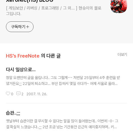
[ 게임보안 / 리버싱 / 프로그래밍 / 그 외... ] 현승이의 블로
그입니다.
구독하기
더보기
HS's FreeNote
의 다른 글
다시 일상으로...
글 내용
정말 오랜만에 글을 올립니다.. 그도 그럴게~~ 저번달 25일부터 4주 훈련을 받
았거든요;;; 22일에 퇴소하고... 부산 집에서 몇일 쉬다가~ 어제 서울로 올라왔
습니다. . . 오늘까지 연차를 쓴 관계로 집에서 충전(?)을..;ㅋㅋㅋ 집에서 이렇게
0
2
2007. 11. 26.
맘 편하게 음악들으면서.. 인터넷을 하는게 얼마만인지..^^;;; . . 훈련소 생활하
면서 평소 제가 누리고 살던 모든 것들의 소중함을 다시 한 번 깨닫게 되었습니
다; 자유로움의 소중함이랄까~ㅋ;; 암튼... 오늘까지 마저쉬고... 다시 일상으로
습관..;;;
복귀하렵니다..^^
글 내용
옛날부터 습관이란 걸 무시할 수 없다는 말을 많이 들어왔는데.. 이번에 -0- 그
걸 확실히 느꼈습니다..;;; 2년 조금 넘는 기간동안 은근히 애지중지하며.. 키워
오던 "싸이월드 미니홈피";;;.. 이런저런 -0-;; 이유와 함께.. 충동적으로 회원탈