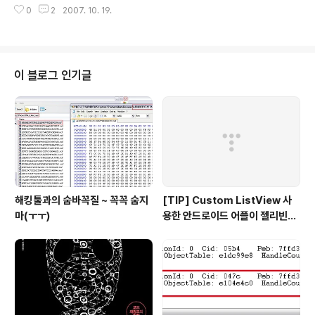
0
2
2007. 10. 19.
퇴를 하면서~~ 날려버렸습니다. 회사에서 한번씩 "네이트온"에 접속할 때가 있
는데... 그 때마다.. "미니홈피" 버튼을 눌러서~ 미니홈피 관리하고~~ 이것저것
한곤 했습니다. ㅋㅋㅋ..;; 지금 회원탈퇴한지.. 2주는 더 지난거 같은데.. 아직도
무의식중에~ "미니홈피" 버튼 누르면서~~ "어~??!!.. 왜 안뜨지.." 이러다가..
"아..;; 탈퇴했었지..." 이런 상태입니다..ㅋ
이 블로그 인기글
해킹툴과의 숨바꼭질 ~ 꼭꼭 숨지
[TIP] Custom ListView 사
마(ㅜㅜ)
용한 안드로이드 어플이 젤리빈에
서 동작하지 않는 경우