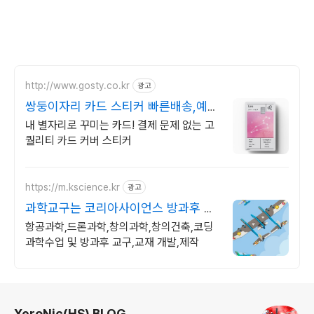
http://www.gosty.co.kr
광고
쌍둥이자리 카드 스티커 빠른배송,예쁜
패키지,고급소재
내 별자리로 꾸미는 카드! 결제 문제 없는 고
퀄리티 카드 커버 스티커
https://m.kscience.kr
광고
과학교구는 코리아사이언스 방과후 수
업,교구전문
항공과학,드론과학,창의과학,창의건축,코딩
과학수업 및 방과후 교구,교재 개발,제작
로그 정보
XeroNic(HS) BLOG