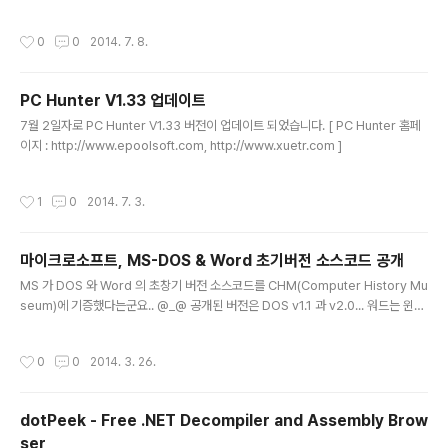
작성시간
0
0
2014. 7. 8.
PC Hunter V1.33 업데이트
글 내용
7월 2일자로 PC Hunter V1.33 버전이 업데이트 되었습니다. [ PC Hunter 홈페
이지 : http://www.epoolsoft.com, http://www.xuetr.com ]
작성시간
1
0
2014. 7. 3.
마이크로소프트, MS-DOS & Word 초기버전 소스코드 공개
글 내용
MS 가 DOS 와 Word 의 초창기 버전 소스코드를 CHM(Computer History Mu
seum)에 기증했다는군요.. @_@ 공개된 버전은 DOS v1.1 과 v2.0... 워드는 윈도
우용 v1.1a 군요...ㅎ [ CHM 링크 ]MS-DOS : http://www.computerhistory.o
rg/_static/atchm/microsoft-ms-dos-early-source-code/MS-WORD :
작성시간
0
0
2014. 3. 26.
http://www.computerhistory.org/_static/atchm/microsoft-word-for-w
indows-1-1a-source-code/ 시간날 때~ 슬쩍 구경한번 해봐야겠습니다..ㅎㅎ
ㅎ :)
dotPeek - Free .NET Decompiler and Assembly Brow
ser