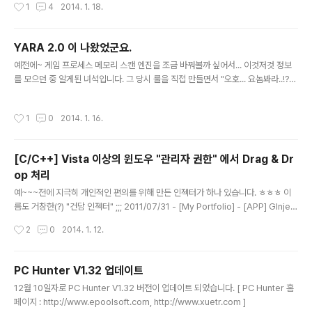
작성시간
1
4
2014. 1. 18.
드하기로 결정했습니다. 그런데 이게 왠걸...? "vcvarsall.
bat" 파일을 찾을 수 없다는 에러를 뱉으며 빌드가 되지 않
더군요;;; 구글링을 하며 이런저런 정보를 뒤지다 보니~ Py
YARA 2.0 이 나왔었군요.
thon 2.7 버전대는 Visual Studio 2008 을 기준으로 되
글 내용
예전에~ 게임 프로세스 메모리 스캔 엔진을 조금 바꿔볼까 싶어서... 이것저것 정보
어있다는 그런 글들이 많이 보이더군요..;;제 PC 에는 Visu
를 모으던 중 알게된 녀석입니다. 그 당시 룰을 직접 만들면서 "오호... 요놈봐라..!?"
al Studio 2010, Visual Studio 2013 Express ... 이
하면서 감탄했던 녀석인데.. 얼마 전(2013년 12월 26일)에 2.0 이 나왔네요.. @_
렇게 설치가 되어있는데 말이죠;;; 근데 아무리 생각해도 저
@ ;;; 매칭 알고리즘이 더 빨라졌다고 하는데... 살포시 소스 한번 봐줘야겠네요..ㅎㅎ
에러는 "vcvarsall.bat" 파일만 제대로 ..
작성시간
1
0
2014. 1. 16.
[ YARA 사이트 ] - http://plusvic.github.io/yara/
[C/C++] Vista 이상의 윈도우 "관리자 권한" 에서 Drag & Dr
op 처리
글 내용
예~~~전에 지극히 개인적인 편의를 위해 만든 인젝터가 하나 있습니다. ㅎㅎㅎ 이
름도 거창한(?) "건담 인젝터" ;;; 2011/07/31 - [My Portfolio] - [APP] GInject
or (Gundam Injector) 이 당시 가장 신경을 썼던 기능이 "Drag & Drop" 인데요
작성시간
2
0
2014. 1. 12.
~~ ( 기존의 다른 인젝터들을 쓸 때 매번 버튼을 눌러서 인젝션 할 대상파일을 지정
하는게 귀찮아져서~Drag & Drop 을 지원하는 걸 그냥 만들자~~ 해서 뚝딱뚝딱
만든거랄까요.. ^^;;;; ) 이때만해도 주로 인젝션 작업을 한 OS 가 XP 였기에~ 별다
PC Hunter V1.32 업데이트
른 불편함없이 잘 썼습니다. 그러다가 이런저런 이유로 몇 달 전부터 주 작업 OS 를
글 내용
12월 10일자로 PC Hunter V1.32 버전이 업데이트 되었습니다. [ PC Hunter 홈
Win7 으로 바꿨는데~ 인젝터를 '관리자 권한으로 실행' 만 ..
페이지 : http://www.epoolsoft.com, http://www.xuetr.com ]