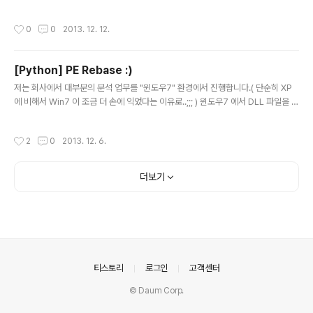
작성시간
0
0
2013. 12. 12.
[Python] PE Rebase :)
글 내용
저는 회사에서 대부분의 분석 업무를 "윈도우7" 환경에서 진행합니다.( 단순히 XP
에 비해서 Win7 이 조금 더 손에 익었다는 이유로..;;; ) 윈도우7 에서 DLL 파일을 분
석할 때,올리디버거로 열고 한 번만 로딩해서 분석이 완료되면 상관없지만...어떤 파
일들은 크래쉬 등의 이유로 여러번 로딩을 해야하는 경우도 간혹 있습니다.이때 해당
작성시간
2
0
2013. 12. 6.
DLL 파일에 DYNAMIC_BASE 옵션이 적용되어 있다면...심히 피곤해질 수도 있는
데요...;;; 가령 분석자료를 작성하기 위해 DLL 의 디스어셈블 코드를 캡쳐하면서...분
석을 하고 있는데 크래쉬가 발생해서 DLL 을 다시 로딩했다..;;이러면 조금전까지 캡
더보기
쳐해둔 DLL 의 주소와 새로 로딩된 주소가 달라져서...살포시 멘.붕(까지는 아니려나
요..?)이 올 ..
의안내
티스토리
로그인
고객센터
© Daum Corp.