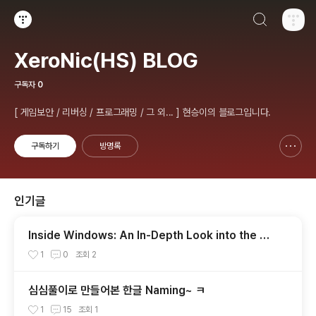
검색하기
티스토리
XeroNic(HS) BLOG
구독자
0
[ 게임보안 / 리버싱 / 프로그래밍 / 그 외... ] 현승이의 블로그입니다.
구독하기
방명록
신고하기 레이어
열기
인기글
Inside Windows: An In-Depth Look into the Wi
n32 PE File Format, Part 2
1
0
조회
2
심심풀이로 만들어본 한글 Naming~ ㅋ
1
15
조회
1