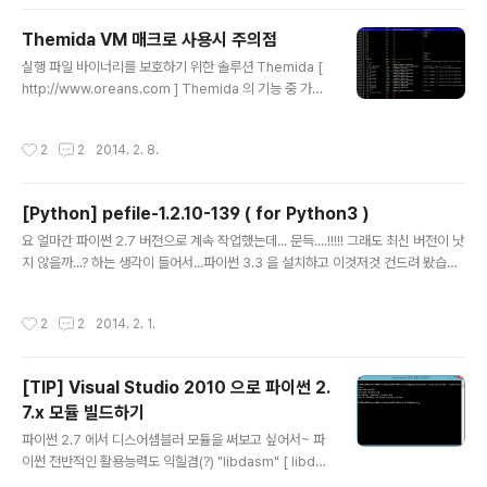
-----------------------------------------------------------[v1.8]- FI
SH BLACK variant avaible- Fixed deofuscation order (GenV6)- New
Themida VM 매크로 사용시 주의점
de..
글 내용
실행 파일 바이너리를 보호하기 위한 솔루션 Themida [
http://www.oreans.com ] Themida 의 기능 중 가장
강력한 보안 기능을 꼽으라면 VM(Virtual Machine) 을
꼽을 수 있는데요.. :) 이 기능은 프로그램 개발시 보호하고
작성시간
2
2
2014. 2. 8.
싶은 소스코드를 VM 매크로로 감싸두면 Themida 로 패
킹된 파일을 실행할 때 VM 매크로로 감싼 코드 부분이... T
hemida 가 제공하는 가상의 CPU 머신을 통해서 실행이
[Python] pefile-1.2.10-139 ( for Python3 )
됩니다. VM 으로 실행되는 코드의 경우 우리가 흔히 인지
글 내용
하는 Intel CPU 명령과는 달라서... 실행되는 과정을 분석
요 얼마간 파이썬 2.7 버전으로 계속 작업했는데... 문득....!!!!! 그래도 최신 버전이 낫
하기가 매우 까다롭습니다. ( 실제 소스코드 상에서 입력한
지 않을까...? 하는 생각이 들어서...파이썬 3.3 을 설치하고 이것저것 건드려 봤습니
코드에 대한 디버깅이 거의 불가능합니다.. ^^;;; ) 이런 강
다...;;; 2.7 ===> 3.3 으로 버전업되면서 바뀐 변화를 처음 접한 느낌은 대략 멘.
력함으로 인해 강력..
붕...;;;;바뀐 문법으로 인해 라이브러리 설치 단계부터 에러가 나기 시작하는데..;;;생
작성시간
2
2
2014. 2. 1.
각보다 난감하더군요.. @_@;;; 제가 개인적으로 파이썬에 대한 강력함을 느낀 첫번
째 이유가 라이브러리로 인한~작업 효율 향상이었는데..;; 라이브러리 설치부터 막혀
버리니..;;( 업무 특성상 pefile, pydasm 뭐 요런 것들을 사용하는지라..;; ) 한차례
[TIP] Visual Studio 2010 으로 파이썬 2.
좌절감을 맛본 후... 인터넷으로 파이썬3 에 대한 이런저런(?) 정보..
7.x 모듈 빌드하기
글 내용
파이썬 2.7 에서 디스어셈블러 모듈을 써보고 싶어서~ 파
이썬 전반적인 활용능력도 익힐겸(?) "libdasm" [ libdas
m 사이트 ] 라이브러리 가져와직접 "PyDasm" 모듈을 빌