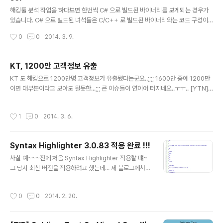
글 내용
해킹툴 분석 작업을 하다보면 한번씩 C# 으로 빌드된 바이너리를 보게되는 경우가
있습니다. C# 으로 빌드된 녀석들은 C/C++ 로 빌드된 바이너리와는 코드 구성이
다른데요.. C/C++ 로 빌드된 바이너리는 Native Code 로 구성되지만~~ C# 으
작성시간
0
0
2014. 3. 9.
로 빌드된 바이너리는 Managed Code 로 구성이 되기 때문이라고 할 수 있겠죠..
^^;; 제가 해킹툴을 분석할 때 가장 많이 쓰는 도구가 OllyDBG 인데... OllyDBG 는
Native Code 전용이라 이 툴로는 C# 으로 빌드된 바이너리를 분석하기가 어렵습
KT, 1200만 고객정보 유출
니다.. 그래서 필요한게 Managed Code 를 지원하는 분석도구인데요... 그 중 가
글 내용
KT 도 해킹으로 1200만명 고객정보가 유출됐다는군요..;;;; 1600만 중에 1200만
장(?) 유명한게 .NET Reflector 가 아닐까 생각됩니다... 지금은 유료가 됐지만..
이면 대부분이라고 보아도 될듯한...;;; 큰 이슈들이 연이어 터지네요..ㅜㅜ.. [YTN]
[속보] KT 해킹... 1200만명 개인정보 유출[경향신문] [속보] KT 홈페이지 해킹 12
00만명 개인정보 유출[머니투데이] 1200만명 해킹당한 KT, "경위-피해규모 파악
작성시간
1
0
2014. 3. 6.
중"
Syntax Highlighter 3.0.83 적용 완료 !!!
글 내용
사실 예~~~전에 처음 Syntax Highlighter 적용할 떄~
그 당시 최신 버전을 적용하려고 했는데... 제 블로그에서만
이~~상한 형태로 코드가 출력이 되는걸 보고... 최신 버전
을 버리고 구버전(2.0.320)을 설치를 했습니다. 그러다가
작성시간
0
0
2014. 2. 20.
오늘 문득...=_=;; 다시 생각이 나서 시도를 했고... 결국은
성공했습니다~!!! 블로그의 skin.html, style.css 파일을
PC 로 가져와서~~ 직접 하나하나 테스트를 해봤더니 유