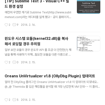
[TIP] Sublime Text 3 - Visual C++ 빌
독 ~ 안에서만 문제가 생기고... 다른 곳에서는 정상적으로
드 환경 설정
출력이 되더군요.. 꽤 오래전 일입니다... Syntax Highlig
글 내용
hter 적용하기 전에 VI 에서 코드를 HTML 로 변환해주는
예전에 우연한 계기로 Sublime Text(http://www.subli
툴을 써서~ 코드를 올린 적이 있는데 그 당시 css 에 추가
metext.com)라는 에디터를 알게 됐고~ 공식 홈페이지
한 코드..
첫화면에 나오는 대표기능(?) 영상을 보고 감동을 받은 후
작성시간
2
9
2014. 2. 16.
로~~ 지금까지 계속 사용하고 있습니다 ㅎㅎㅎ ~ :)) Subl
ime Text 3 를 처음 설치하면 기본적으로 C++ 에 대해
서는 gcc/g++ 을 컴파일러로 인식하도록 되어있습니다.
윈도우 시스템 모듈(kernel32.dll)을 복사
운영체제가 리눅스거나 윈도우라도 MinGW (or Cygwi
해서 로딩할 경우 주의점
n) 가 설치된 상태라면 상관없겠지만... Visual C++ 만 설
글 내용
치된 환경이라면 조금 답답하죠~ :(( 그래서 Visual C++
일부 보안 모듈의 경우 윈도우 API 를 조금 더 안전한(?) 채
사용자들 입맛(?)에 맞게 빌드 환경을 설정하는 과정을 정
널을 통해 사용하기 위해...필요한 모듈을 다른 이름으로 복
리해봤습니다. Sublie Text 3 가 설치된 폴더를 보시면
사 후 로딩하는 경우가 있습니다. 여기선 kernel32.dll 을
작성시간
2
0
2014. 2. 15.
"Packages" ..
복사해서 로딩할 때 조심해야 될 부분을 가볍게(?) 살펴보
고자 합니다.kernel32.dll 이 로딩될 때 ntdll.dll 모듈의
데이터 영역에 영향을 미치는 부분을 확인했는데요... 다음
Oreans UnVirtualizer v1.8 (OllyDbg Plugin) 업데이트
과 같은 부분들이 영향을 받더군요. 프로세스를 실행하면
글 내용
얼마 전 OllyDbg 플러그인 Oreans UnVirtualizer v1.8 이 업데이트 되었네요..
보통~ ntdll.dll 의 데이터 영역은 위와 같이 kernel32.dl
@_@ Themida 를 입은 해킹툴을 분석할 때 가장 난감한게 VM 인데~~ 이 플러그
l 의 함수를 가리킵니다. 이후 kernel32.dll 을 복사해서
인은 Themida VM 을 벗겨주죠~ (*-_-*) 물론 경우에 따라서 이 플러그인으로도
로딩하면... 붉은 박스 표시한 부분의 데이터가 바뀌면서 새
불가능한 경우가 다소 있긴 하지만... 이게 있고 없고의 차이는 꽤 크더라구요..ㅎㅎ
로 로딩한 kernel32.dll 의 함수를 가리키더군요... 호기
작성시간
2
5
2014. 2. 15.
@_@ v1.8 에는 다음과 같은 부분이 변경되었습니다... -----------------------
심에 ke..