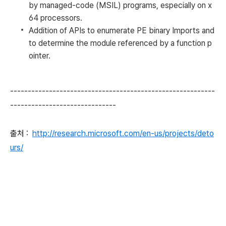
by managed-code (MSIL) programs, especially on x
64 processors.
Addition of APIs to enumerate PE binary Imports and
to determine the module referenced by a function p
ointer.
----------------------------------------------------------
------------------------------
출처 :
http://research.microsoft.com/en-us/projects/deto
urs/