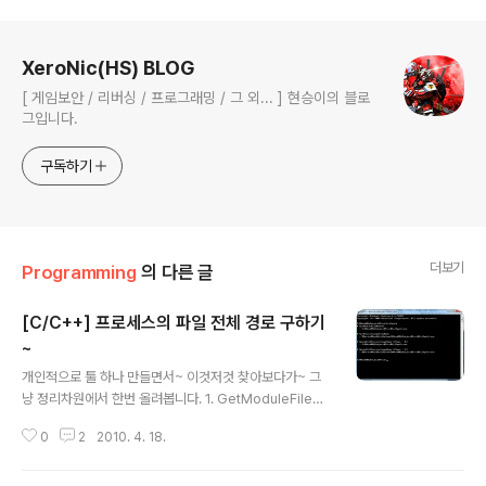
로그 정보
XeroNic(HS) BLOG
[ 게임보안 / 리버싱 / 프로그래밍 / 그 외... ] 현승이의 블로
그입니다.
구독하기
더보기
Programming
의 다른 글
[C/C++] 프로세스의 파일 전체 경로 구하기
~
글 내용
개인적으로 툴 하나 만들면서~ 이것저것 찾아보다가~ 그
냥 정리차원에서 한번 올려봅니다. 1. GetModuleFileNa
meEx - [ PSAPI ] DWORD WINAPI GetModuleFil
0
2
2010. 4. 18.
eNameEx( __in HANDLE hProcess, __in HMODU
LE hModule, __out LPTSTR LpFilename, __in DW
ORD nSize ); - Windows2000 / WinNT 4.0 이상에