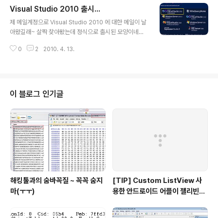
Visual Studio 2010 출시...
서 사용가능. - 프로세스뿐만 아니라 로딩된 모듈의 경로까
글 내용
지 지원하는 범용 함수. - 프로세스 PEB 의 PEB_LDR_D
제 메일계정으로 Visual Studio 2010 에 대한 메일이 날
ATA 의 리스트를 돌면서 LDR_DATA_TABLE_ENTRY
아왔길래~ 살짝 찾아봤는데 정식으로 출시된 모양이네요~
에 저장된 이름을 가져옴. ( 내부적으로 NtQueryInform
+_+ 혹시나싶어 DreamsPark(https://www.dreams
ationProcess 사용 : Proc..
0
2
2010. 4. 13.
park.com) 에 들어가봤는데~~ 보란듯이~ 등록이 되어
있군요~ +_+ ( MSDN 쪽에도 공개가 되었을거라 생각됩
니다~ㅋ ) 시간날 때~ 설치해서 좀 돌려봐야겠다는 생각을
~~ 마구마구 하고 있습니다~ : ) 2010/04/13 - [Tool R
eview] - [Review] Visual Studio 2010 잠깐 돌려본
이 블로그 인기글
소감~ ps... 참고로 한글버전 출시는 6월로 예정되어 있다
고 합니다..
해킹툴과의 숨바꼭질 ~ 꼭꼭 숨지
[TIP] Custom ListView 사
마(ㅜㅜ)
용한 안드로이드 어플이 젤리빈에
서 동작하지 않는 경우