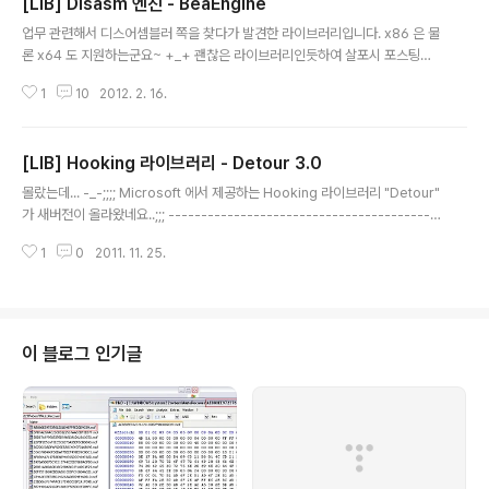
[LIB] Disasm 엔진 - BeaEngine
hemida 가 제공하는 가상의 CPU 머신을 통해서 실행이
글 내용
됩니다. VM 으로 실행되는 코드의 경우 우리가 흔히 인지
업무 관련해서 디스어셈블러 쪽을 찾다가 발견한 라이브러리입니다. x86 은 물
하는 Intel CPU 명령과는 달라서... 실행되는 과정을 분석
론 x64 도 지원하는군요~ +_+ 괜찮은 라이브러리인듯하여 살포시 포스팅해
하기가 매우 까다롭습니다. ( 실제 소스코드 상에서 입력한
봅니다. 출처 : http://www.beaengine.org
코드에 대한 디버깅이 거의 불가능합니다.. ^^;;; ) 이런 강
1
10
2012. 2. 16.
력함으로 인해 강력..
[LIB] Hooking 라이브러리 - Detour 3.0
글 내용
몰랐는데... -_-;;;; Microsoft 에서 제공하는 Hooking 라이브러리 "Detour"
가 새버전이 올라왔네요..;;; -----------------------------------------
----------------------------------------------- Detours 3.0 incl
1
0
2011. 11. 25.
udes the following new features over Detours 2.x: Support for 6
4-bit code on x64 and IA64 processors (Professional Edition onl
y). Support for all Windows processors (Professional Edition onl
y). Removed requirement for ..
이 블로그 인기글