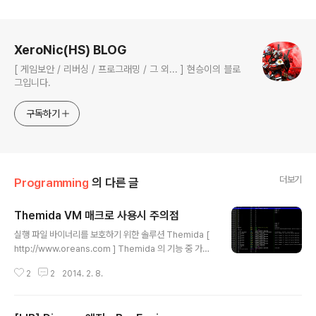
로그 정보
XeroNic(HS) BLOG
[ 게임보안 / 리버싱 / 프로그래밍 / 그 외... ] 현승이의 블로
그입니다.
구독하기
더보기
Programming
의 다른 글
Themida VM 매크로 사용시 주의점
글 내용
실행 파일 바이너리를 보호하기 위한 솔루션 Themida [
http://www.oreans.com ] Themida 의 기능 중 가장
강력한 보안 기능을 꼽으라면 VM(Virtual Machine) 을
2
2
2014. 2. 8.
꼽을 수 있는데요.. :) 이 기능은 프로그램 개발시 보호하고
싶은 소스코드를 VM 매크로로 감싸두면 Themida 로 패
킹된 파일을 실행할 때 VM 매크로로 감싼 코드 부분이... T