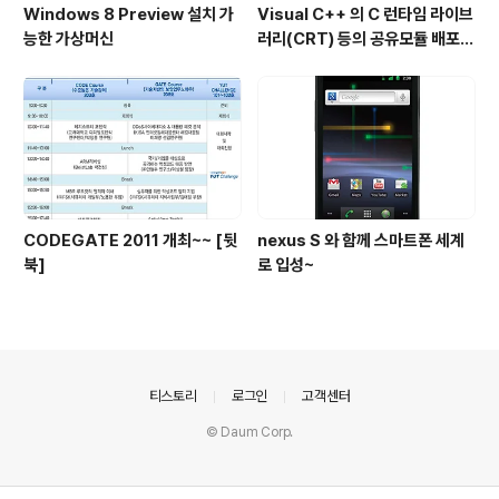
Windows 8 Preview 설치 가
Visual C++ 의 C 런타임 라이브
능한 가상머신
러리(CRT) 등의 공유모듈 배포시
주의점...
CODEGATE 2011 개최~~ [뒷
nexus S 와 함께 스마트폰 세계
북]
로 입성~
의안내
티스토리
로그인
고객센터
© Daum Corp.