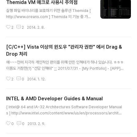
Themida VM 매크로 사용시 주의점
글 내용
실행 파일 바이너리를 보호하기 위한 솔루션 Themida [
http://www.oreans.com ] Themida 의 기능 중 가장
강력한 보안 기능을 꼽으라면 VM(Virtual Machine) 을
2
2
2014. 2. 8.
꼽을 수 있는데요.. :) 이 기능은 프로그램 개발시 보호하고
싶은 소스코드를 VM 매크로로 감싸두면 Themida 로 패
킹된 파일을 실행할 때 VM 매크로로 감싼 코드 부분이... T
[C/C++] Vista 이상의 윈도우 "관리자 권한" 에서 Drag &
hemida 가 제공하는 가상의 CPU 머신을 통해서 실행이
됩니다. VM 으로 실행되는 코드의 경우 우리가 흔히 인지
Drop 처리
글 내용
하는 Intel CPU 명령과는 달라서... 실행되는 과정을 분석
예~~~전에 지극히 개인적인 편의를 위해 만든 인젝터가 하나 있습니다. ㅎㅎㅎ
하기가 매우 까다롭습니다. ( 실제 소스코드 상에서 입력한
이름도 거창한(?) "건담 인젝터" ;;; 2011/07/31 - [My Portfolio] - [APP]
코드에 대한 디버깅이 거의 불가능합니다.. ^^;;; ) 이런 강
GInjector (Gundam Injector) 이 당시 가장 신경을 썼던 기능이 "Drag &
력함으로 인해 강력..
2
0
2014. 1. 12.
Drop" 인데요~~ ( 기존의 다른 인젝터들을 쓸 때 매번 버튼을 눌러서 인젝션
할 대상파일을 지정하는게 귀찮아져서~Drag & Drop 을 지원하는 걸 그냥 만
들자~~ 해서 뚝딱뚝딱 만든거랄까요.. ^^;;;; ) 이때만해도 주로 인젝션 작업을
INTEL & AMD Developer Guides & Manual
한 OS 가 XP 였기에~ 별다른 불편함없이 잘 썼습니다. 그러다가 이런저런 이
글 내용
유로 몇 달 전부터 주 작업 OS 를 Win7 으로 바꿨는데~ 인젝터를 '관리자 권한
[ Intel@ 64 and IA-32 Architectures Software Developer Manual
으로 실행' 만 ..
s ] http://www.intel.com/content/www/us/en/processors/architec
tures-software-developer-manuals.html [ AMD Developer Guid
0
0
2013. 2. 9.
es & Manuals ] http://developer.amd.com/resources/documentat
ion-articles/developer-guides-manuals/