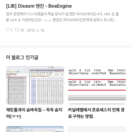
[LIB] Disasm 엔진 - BeaEngine
글 내용
업무 관련해서 디스어셈블러 쪽을 찾다가 발견한 라이브러리입니다. x86 은 물
론 x64 도 지원하는군요~ +_+ 괜찮은 라이브러리인듯하여 살포시 포스팅해
봅니다. 출처 : http://www.beaengine.org
1
10
2012. 2. 16.
이 블로그 인기글
해킹툴과의 숨바꼭질 ~ 꼭꼭 숨지
커널레벨에서 프로세스의 전체 경
마(ㅜㅜ)
로 구하는 방법.